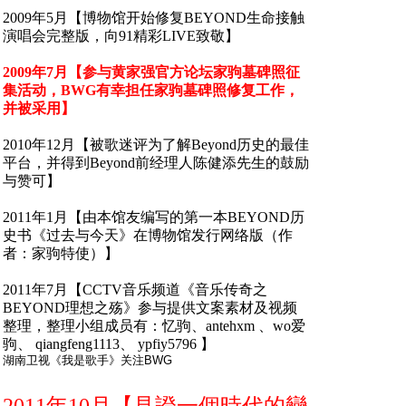
2009年5月【博物馆开始修复BEYOND生命接触
演唱会完整版，向91精彩LIVE致敬】
2009年7月【参与黄家强官方论坛家驹墓碑照征
集活动，BWG有幸担任家驹墓碑照修复工作，
并被采用】
2010年12月【被歌迷评为了解Beyond历史的最佳
平台，并得到Beyond前经理人陈健添先生的鼓励
与赞可】
2011年1月【由本馆友编写的第一本BEYOND历
史书《过去与今天》在博物馆发行
网络版
（作
者：家驹特使）】
2011年7月【CCTV音乐频道《音乐传奇之
BEYOND理想之殇》参与提供文案素材及视频
整理，
整理小组成员有：忆驹、antehxm 、wo爱
驹、 qiangfeng1113、 ypfiy5796 】
湖南卫视《我是歌手》关注BWG