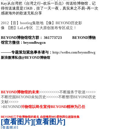
Kay从台湾把《台湾之行--欢乐一百点》传送给博物馆，记
得传送速度是15KB，挂了一天一夜，真实来之不易~再一次
感谢海外的歌迷无私分享
2012【音】bootleg集散地
【像】BEYOND历史影
像
【图】LaLa专区 三大原创发布专区
成立！
BEYOND博物馆馆方群： 361773723
BEYOND博物
馆官方微信：beyondbwgcn
---------专题策划紧急事务请与：
http://weibo.com/beyondbwg
新浪微博私信@BEYOND博物馆
BEYOND博物馆的未来
>>>>>>>>>>
不断服务于歌迷>>>>>
不断挖掘BEYOND未知历史>>>>>>不断整理BEYOND历史
文献>>>>>
>BEYONND
博
物馆以终生宣传BEYOND精神为己任
BEYOND三子给博物馆的签名 由前锋和WO爱驹两位超版收集
[查看图片]
[查看图片]
[查看图片]