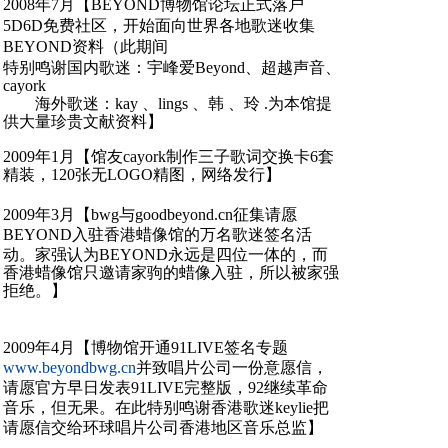
2008年7月【BEYOND博物馆论坛正式落户
5D6D免费社区，开始面向世界各地歌迷收集
BEYOND资料（此期间
特
别鸣谢国内歌迷：宇峰爱Beyond、超越声音、
cayork
海外歌迷：kay 、lings 、韩 、玲 .为本馆提
供大量珍贵文献资料】
2009年1月【馆友cayork制作三子歌词交换卡6套
精装，120张无LOGO精图，网络发行】
2009年3月【bwg与goodbeyond.cn征集请愿
BEYOND入驻香港蜡像馆的万名歌迷签名活
动。家强认为BEYOND永远是四位一体的，而
香港蜡像馆只邀请家驹的蜡像入驻，
所以被家强
拒绝。】
2009年4月【博物馆开通91LIVE签名专题
www.beyondbwg.cn
并致唱片公司一份意愿信，
请愿官方早日发表91LIVE完整版，92继续革命
音乐，但无果。在此特别鸣谢香港歌迷keylie把
请愿信交给环球唱片公司香港地区音乐总监】