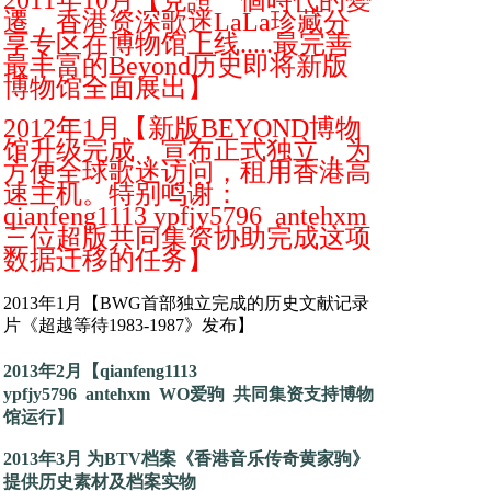
2011年10月【見證一個時代的變
遷，香港资深歌迷LaLa珍藏分
享专区在博物馆上线.....最完善
最丰富的Beyond历史即将新版
博物馆全面展出】
2012年1月【新版BEYOND博物
馆升级完成，宣布正式独立，为
方便全球歌迷访问，租用香港高
速主机。特别鸣谢：
qianfeng1113 ypfjy5796 antehxm
三位超版共同集资协助完成这项
数据迁移的任务】
2013年1月【BWG首部独立完成的历史文献记录
片《超越等待1983-1987》发布】
2013年2月【qianfeng1113
ypfjy5796 antehxm WO爱驹 共同集资支持博物
馆运行】
2013年3月 为BTV档案《香港音乐传奇黄家驹》
提供历史素材及档案实物